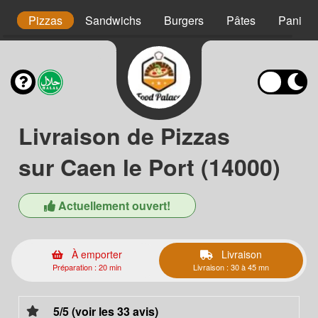
t
Pizzas
Sandwichs
Burgers
Pâtes
Paninis
Livraison de Pizzas
sur Caen le Port (14000)
Actuellement ouvert!
À emporter
Livraison
Préparation : 20 min
Livraison : 30 à 45 mn
5/5 (voir les 33 avis)