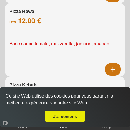
Pizza Hawaï
12.00 €
Dès
Base sauce tomate, mozzarella, jambon, ananas
Pizza Kebab
12.00 €
Dès
Ce site Web utilise des cookies pour vous garantir la
meilleure expérience sur notre site Web
Livraison sur Caen le Port
Base sauce tomate, mozzarella, viande de grec,
J'ai compris
oignons, tomates fraîches
Accueil
Panier
Compte