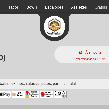
s
Tacos
Bowls
Escalopes
Assiettes
Gratins
À emporter
0)
Précommande pour 11h20
babs, tex mex, salades, pâtes, paninis, halal