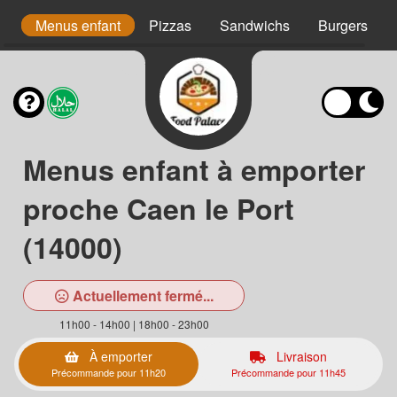
s
Menus enfant
Pizzas
Sandwichs
Burgers
Menus enfant à emporter
proche Caen le Port
(14000)
Actuellement fermé...
11h00 - 14h00 | 18h00 - 23h00
À emporter
Livraison
Précommande pour 11h20
Précommande pour 11h45