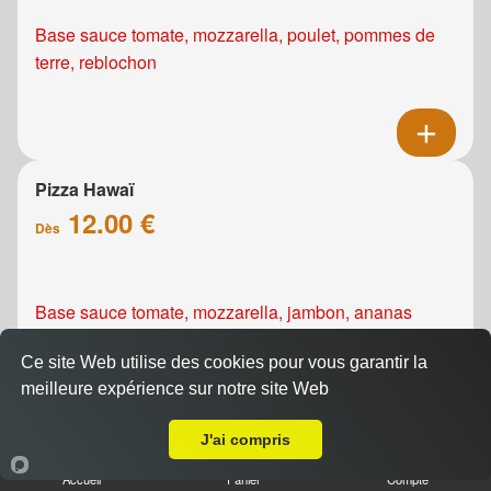
Base sauce tomate, mozzarella, poulet, pommes de
terre, reblochon
Pizza Hawaï
12.00 €
Dès
Base sauce tomate, mozzarella, jambon, ananas
Ce site Web utilise des cookies pour vous garantir la
meilleure expérience sur notre site Web
A Emporter sur Caen le Port
J'ai compris
Pizza Kebab
Accueil
Panier
Compte