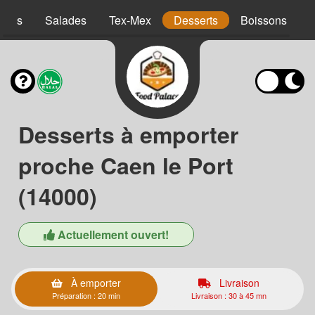
atins
Salades
Tex-Mex
Desserts
Boissons
Desserts à emporter
proche Caen le Port
(14000)
Actuellement ouvert!
À emporter
Livraison
Préparation : 20 min
Livraison : 30 à 45 mn