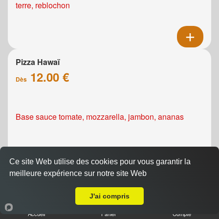
terre, reblochon
Pizza Hawaï
12.00 €
Dès
Base sauce tomate, mozzarella, jambon, ananas
Ce site Web utilise des cookies pour vous garantir la
meilleure expérience sur notre site Web
A Emporter sur Caen le Port
Pizza Kebab
J'ai compris
12.00 €
Dès
Accueil
Panier
Compte