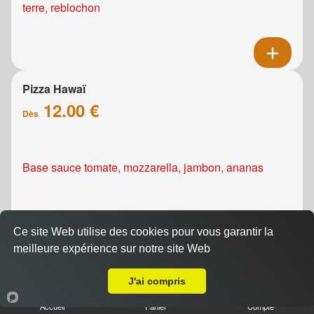
terre, reblochon
Pizza Hawaï
12.00 €
Dès
Base sauce tomate, mozzarella, jambon, ananas
Ce site Web utilise des cookies pour vous garantir la
meilleure expérience sur notre site Web
A Emporter sur Caen le Port
Pizza Kebab
J'ai compris
12.00 €
Dès
Accueil
Panier
Compte