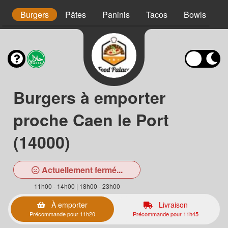
s
Burgers
Pâtes
Paninis
Tacos
Bowls
E
Burgers à emporter
proche Caen le Port
(14000)
Actuellement fermé...
11h00 - 14h00 | 18h00 - 23h00
À emporter
Livraison
Précommande pour 11h20
Précommande pour 11h45