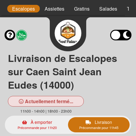
s
Escalopes
Assiettes
Gratins
Salades
Tex
Livraison de Escalopes
sur Caen Saint Jean
Eudes (14000)
Actuellement fermé...
11h00 - 14h00 | 18h00 - 23h00
À emporter
Livraison
Précommande pour 11h20
Précommande pour 11h45