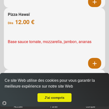
Pizza Hawaï
12.00 €
Dès
Base sauce tomate, mozzarella, jambon, ananas
Pizza Kebab
Ce site Web utilise des cookies pour vous garantir la
12.00 €
Dès
meilleure expérience sur notre site Web
Livraison sur Caen Saint Jean Eudes
J'ai compris
Base sauce tomate, mozzarella, viande de grec,
Accueil
Panier
Compte