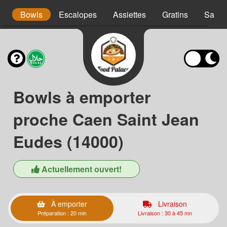
s
Bowls
Escalopes
Assiettes
Gratins
Salad
Bowls à emporter
proche Caen Saint Jean
Eudes (14000)
Actuellement ouvert!
À emporter
Livraison
Préparation : 20 min
Livraison : 30 à 45 mn