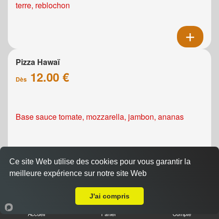
terre, reblochon
Pizza Hawaï
12.00 €
Dès
Base sauce tomate, mozzarella, jambon, ananas
Ce site Web utilise des cookies pour vous garantir la
meilleure expérience sur notre site Web
A Emporter sur Caen Saint Jean Eudes
Pizza Kebab
J'ai compris
12.00 €
Dès
Accueil
Panier
Compte