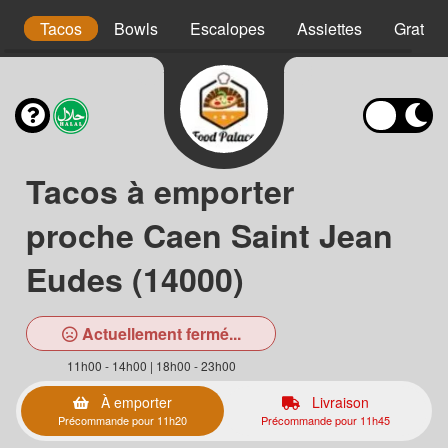
is
Tacos
Bowls
Escalopes
Assiettes
Gratins
Tacos à emporter
proche Caen Saint Jean
Eudes (14000)
Actuellement fermé...
11h00 - 14h00 | 18h00 - 23h00
À emporter
Livraison
Précommande pour 11h20
Précommande pour 11h45