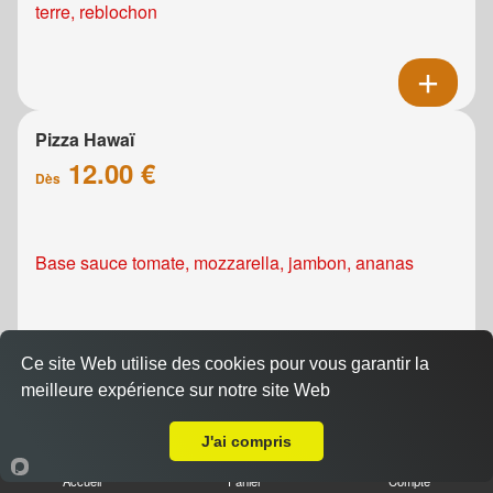
terre, reblochon
Pizza Hawaï
12.00 €
Dès
Base sauce tomate, mozzarella, jambon, ananas
Ce site Web utilise des cookies pour vous garantir la
meilleure expérience sur notre site Web
A Emporter sur Caen Saint Jean Eudes
Pizza Kebab
J'ai compris
12.00 €
Dès
Accueil
Panier
Compte