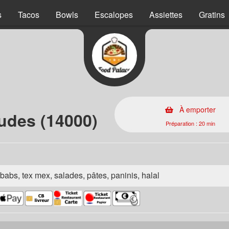
s
Tacos
Bowls
Escalopes
Assiettes
Gratins
À emporter
udes (14000)
Préparation : 20 min
babs, tex mex, salades, pâtes, paninis, halal