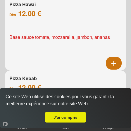
Pizza Hawaï
12.00 €
Dès
Base sauce tomate, mozzarella, jambon, ananas
Pizza Kebab
12.00 €
Dès
Ce site Web utilise des cookies pour vous garantir la
meilleure expérience sur notre site Web
Livraison sur Colombelles
Base sauce tomate, mozzarella, viande de grec,
J'ai compris
oignons, tomates fraîches
Accueil
Panier
Compte