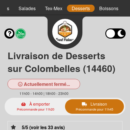
atins
Salades
Tex-Mex
Desserts
Boissons
Livraison de Desserts
sur Colombelles (14460)
Actuellement fermé...
11h00 - 14h00 | 18h00 - 23h00
À emporter
Livraison
Précommande pour 11h20
Précommande pour 11h45
5/5 (voir les 33 avis)