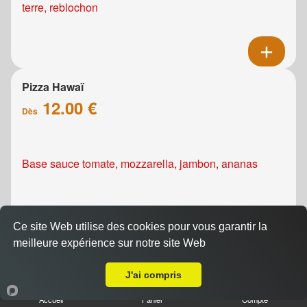
terre, reblochon
Pizza Hawaï
12.00 €
Dès
Base sauce tomate, mozzarella, jambon, ananas
Ce site Web utilise des cookies pour vous garantir la
meilleure expérience sur notre site Web
A Emporter sur Colombelles
Pizza Kebab
J'ai compris
12.00 €
Dès
Accueil
Panier
Compte