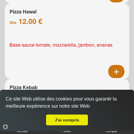
Pizza Hawaï
12.00 €
Dès
Base sauce tomate, mozzarella, jambon, ananas
Pizza Kebab
12.00 €
Dès
Ce site Web utilise des cookies pour vous garantir la
meilleure expérience sur notre site Web
Livraison sur Mondeville
Base sauce tomate, mozzarella, viande de grec,
J'ai compris
oignons, tomates fraîches
Accueil
Panier
Compte