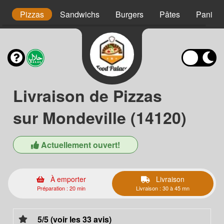
t
Pizzas
Sandwichs
Burgers
Pâtes
Paninis
Livraison de Pizzas
sur Mondeville (14120)
Actuellement ouvert!
À emporter
Livraison
Préparation : 20 min
Livraison : 30 à 45 mn
5/5 (voir les 33 avis)