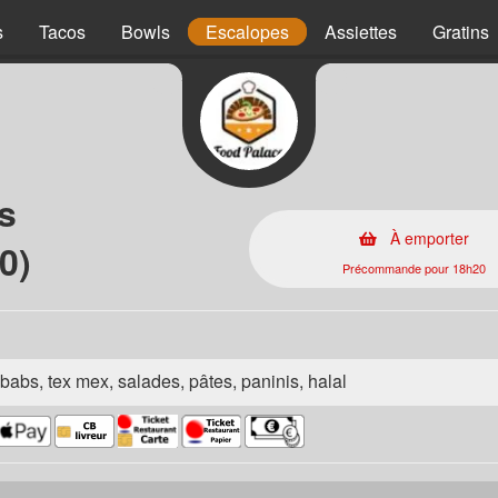
s
Tacos
Bowls
Escalopes
Assiettes
Gratins
s
À emporter
0)
Précommande pour 18h20
babs, tex mex, salades, pâtes, paninis, halal