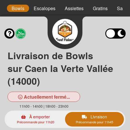
s
Bowls
Escalopes
Assiettes
Gratins
Salad
Livraison de Bowls
sur Caen la Verte Vallée
(14000)
Actuellement fermé...
11h00 - 14h00 | 18h00 - 23h00
À emporter
Livraison
Précommande pour 11h20
Précommande pour 11h45