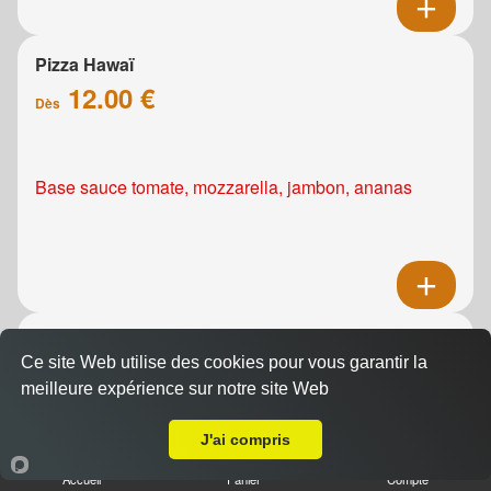
Pizza Hawaï
12.00 €
Dès
Base sauce tomate, mozzarella, jambon, ananas
Pizza Kebab
Ce site Web utilise des cookies pour vous garantir la
12.00 €
Dès
meilleure expérience sur notre site Web
Livraison sur Caen la Verte Vallée
J'ai compris
Base sauce tomate, mozzarella, viande de grec,
Accueil
Panier
Compte