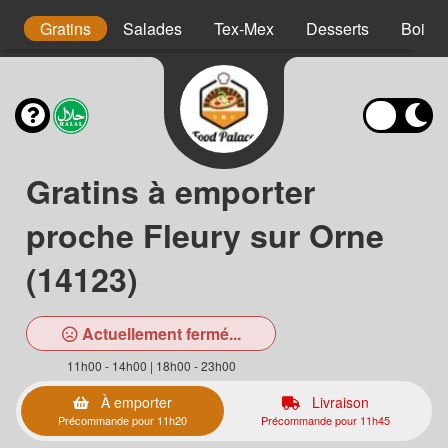
es
Gratins
Salades
Tex-Mex
Desserts
Boiss
Gratins à emporter
proche Fleury sur Orne
(14123)
Actuellement fermé...
11h00 - 14h00 | 18h00 - 23h00
À emporter
Livraison
Précommande pour 11h20
Précommande pour 11h45