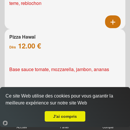
terre, reblochon
Pizza Hawaï
12.00 €
Dès
Base sauce tomate, mozzarella, jambon, ananas
Ce site Web utilise des cookies pour vous garantir la
meilleure expérience sur notre site Web
A Emporter sur Fleury sur Orne
Pizza Kebab
J'ai compris
12.00 €
Dès
Accueil
Panier
Compte