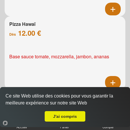
Pizza Hawaï
12.00 €
Dès
Base sauce tomate, mozzarella, jambon, ananas
Ce site Web utilise des cookies pour vous garantir la
Pizza Kebab
meilleure expérience sur notre site Web
12.00 €
A Emporter sur Cussy
Dès
J'ai compris
Accueil
Panier
Compte
Base sauce tomate, mozzarella, viande de grec,