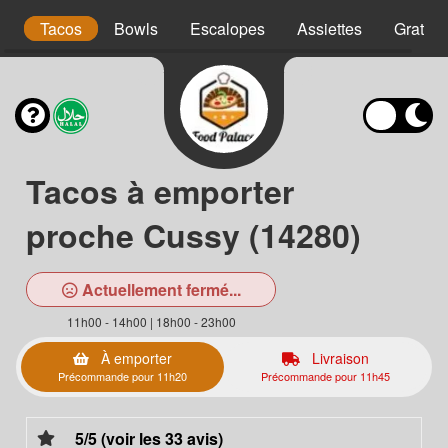
is
Tacos
Bowls
Escalopes
Assiettes
Gratins
Tacos à emporter
proche Cussy (14280)
Actuellement fermé...
11h00 - 14h00 | 18h00 - 23h00
À emporter
Livraison
Précommande pour 11h20
Précommande pour 11h45
5/5 (voir les 33 avis)