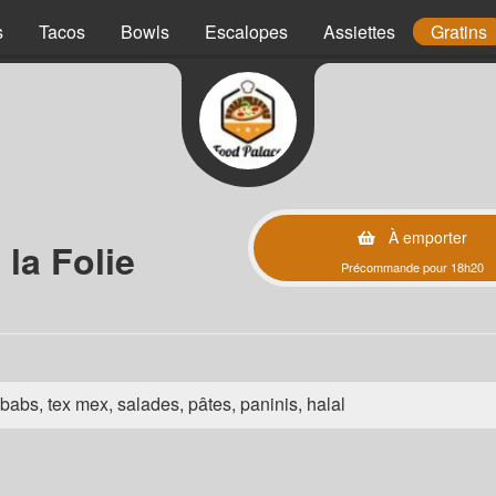
s
Tacos
Bowls
Escalopes
Assiettes
Gratins
À emporter
la Folie
Précommande pour 18h20
babs, tex mex, salades, pâtes, paninis, halal