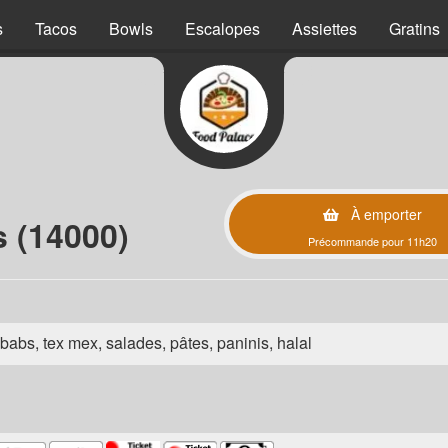
s
Tacos
Bowls
Escalopes
Assiettes
Gratins
À emporter
 (14000)
Précommande pour 11h20
babs, tex mex, salades, pâtes, paninis, halal