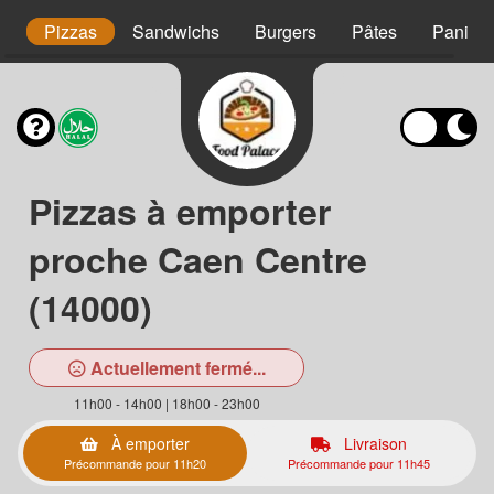
t
Pizzas
Sandwichs
Burgers
Pâtes
Paninis
Pizzas à emporter
proche Caen Centre
(14000)
Actuellement fermé...
11h00 - 14h00 | 18h00 - 23h00
À emporter
Livraison
Précommande pour 11h20
Précommande pour 11h45