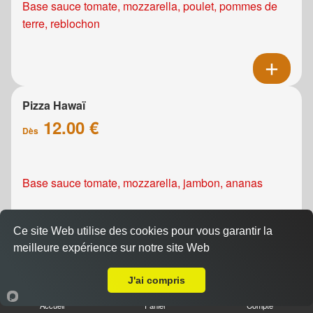
Base sauce tomate, mozzarella, poulet, pommes de
terre, reblochon
Pizza Hawaï
12.00 €
Dès
Base sauce tomate, mozzarella, jambon, ananas
Ce site Web utilise des cookies pour vous garantir la
meilleure expérience sur notre site Web
A Emporter sur Caen Centre
Pizza Kebab
J'ai compris
12.00 €
Accueil
Panier
Compte
Dès